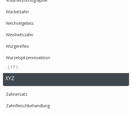
Volumentomographie
Wackelzahn
Wechselgebiss
Weisheitszahn
Würgereflex
Wurzelspitzenresektion
.
( 17 )
.
XYZ
Zahnersatz
Zahnfleischbehandlung