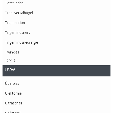
Toter Zahn
Transversalbügel
Trepanation
Trigeminusnerv
Trigeminusneuralgie
Twinkles
.
( 51 )
.
UVW
Überbiss
Ulektomie
Ultraschall
Unilateral