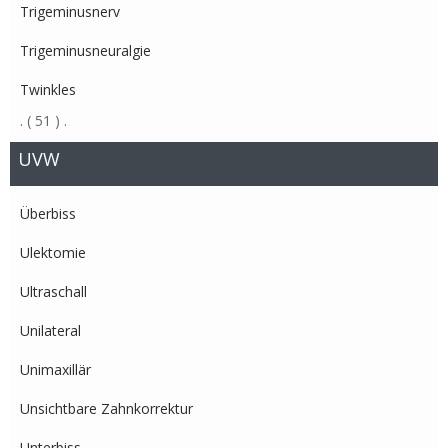
Trigeminusnerv
Trigeminusneuralgie
Twinkles
.
( 51 )
.
UVW
Überbiss
Ulektomie
Ultraschall
Unilateral
Unimaxillär
Unsichtbare Zahnkorrektur
Unterbiss