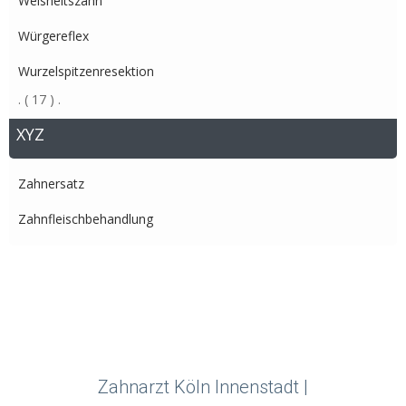
Weisheitszahn
Würgereflex
Wurzelspitzenresektion
.
( 17 )
.
XYZ
Zahnersatz
Zahnfleischbehandlung
Zahnarzt Köln Innenstadt |