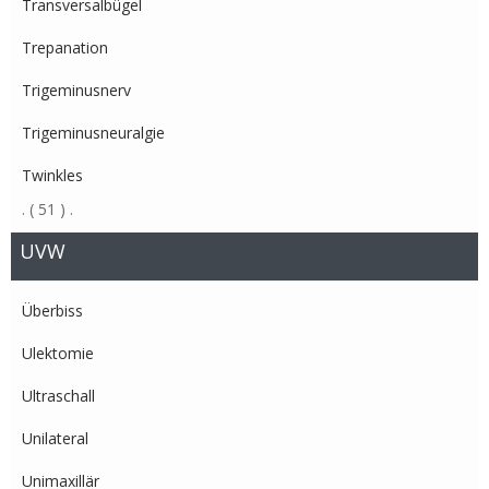
Transversalbügel
Trepanation
Trigeminusnerv
Trigeminusneuralgie
Twinkles
.
( 51 )
.
UVW
Überbiss
Ulektomie
Ultraschall
Unilateral
Unimaxillär