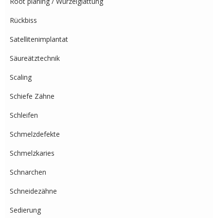
Root planing / Wurzelglättung
Rückbiss
Satellitenimplantat
Säureätztechnik
Scaling
Schiefe Zähne
Schleifen
Schmelzdefekte
Schmelzkaries
Schnarchen
Schneidezähne
Sedierung