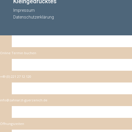
Kleingedrucktes
Impressum
Datenschutzerklärung
Online Termin buchen
+49 (0) 221 27 12 120
info@zahnarzt-guerzenich.de
Öffnungszeiten