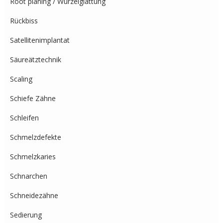
Root planing / Wurzelglättung
Rückbiss
Satellitenimplantat
Säureätztechnik
Scaling
Schiefe Zähne
Schleifen
Schmelzdefekte
Schmelzkaries
Schnarchen
Schneidezähne
Sedierung