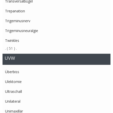
Transversalbügel
Trepanation
Trigeminusnerv
Trigeminusneuralgie
Twinkles
.
( 51 )
.
UVW
Überbiss
Ulektomie
Ultraschall
Unilateral
Unimaxillär