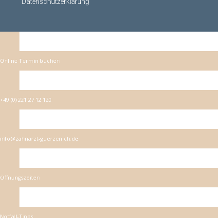
Datenschutzerklärung
Online Termin buchen
+49 (0) 221 27 12 120
info@zahnarzt-guerzenich.de
Öffnungszeiten
Notfall-Tipps