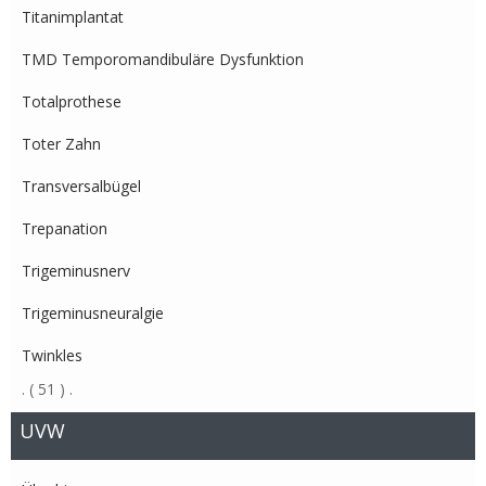
Titanimplantat
TMD Temporomandibuläre Dysfunktion
Totalprothese
Toter Zahn
Transversalbügel
Trepanation
Trigeminusnerv
Trigeminusneuralgie
Twinkles
.
( 51 )
.
UVW