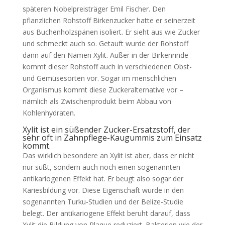
späteren Nobelpreisträger Emil Fischer. Den
pflanzlichen Rohstoff Birkenzucker hatte er seinerzeit
aus Buchenholzspänen isoliert. Er sieht aus wie Zucker
und schmeckt auch so. Getauft wurde der Rohstoff
dann auf den Namen Xylit. Außer in der Birkenrinde
kommt dieser Rohstoff auch in verschiedenen Obst-
und Gemüsesorten vor. Sogar im menschlichen
Organismus kommt diese Zuckeralternative vor –
nämlich als Zwischenprodukt beim Abbau von
Kohlenhydraten.
Xylit ist ein süßender Zucker-Ersatzstoff, der
sehr oft in Zahnpflege-Kaugummis zum Einsatz
kommt.
Das wirklich besondere an Xylit ist aber, dass er nicht
nur süßt, sondern auch noch einen sogenannten
antikariogenen Effekt hat. Er beugt also sogar der
Kariesbildung vor. Diese Eigenschaft wurde in den
sogenannten Turku-Studien und der Belize-Studie
belegt. Der antikariogene Effekt beruht darauf, dass
Xylit die Bildung von Plaque reduziert. Bakterien wie der