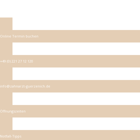
Online Termin buchen
+49 (0) 221 27 12 120
info@zahnarzt-guerzenich.de
Öffnungszeiten
Notfall-Tipps